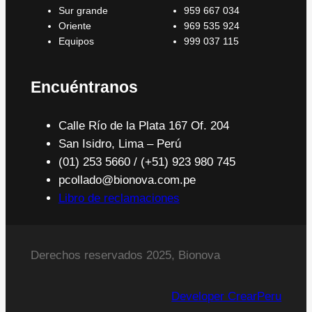
Sur grande
959 667 034
Oriente
969 535 924
Equipos
999 037 115
Encuéntranos
Calle Río de la Plata 167 Of. 204
San Isidro, Lima – Perú
(01) 253 5660 / (+51) 923 980 745
pcollado@bionova.com.pe
Libro de reclamaciones
Derechos reservados 2025, Bionova
Developer CrearPeru