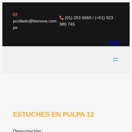
(01) 253 5660 / (+51) 923
pcollado@bionova.com.
980 745
pe
ESTUCHES EN PULPA 12
Descripción: