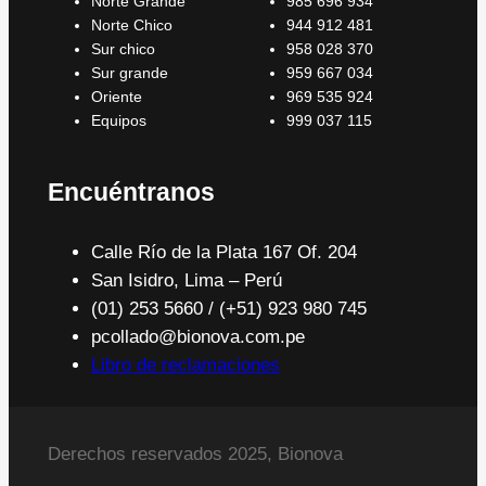
Norte Grande
985 696 934
Norte Chico
944 912 481
Sur chico
958 028 370
Sur grande
959 667 034
Oriente
969 535 924
Equipos
999 037 115
Encuéntranos
Calle Río de la Plata 167 Of. 204
San Isidro, Lima – Perú
(01) 253 5660 / (+51) 923 980 745
pcollado@bionova.com.pe
Libro de reclamaciones
Derechos reservados 2025, Bionova