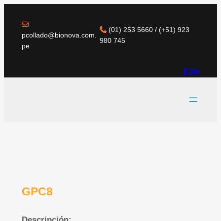
(01) 253 5660 / (+51) 923
pcollado@bionova.com.
980 745
pe
GPC8
Descripción: