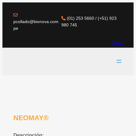
(01) 253 5660 / (+51) 923
pcollado@bionova.com.
980 745
pe
NEOMAY®
Descripción: