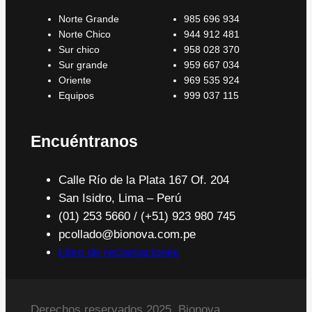
Norte Grande
985 696 934
Norte Chico
944 912 481
Sur chico
958 028 370
Sur grande
959 667 034
Oriente
969 535 924
Equipos
999 037 115
Encuéntranos
Calle Río de la Plata 167 Of. 204
San Isidro, Lima – Perú
(01) 253 5660 / (+51) 923 980 745
pcollado@bionova.com.pe
Libro de reclamaciones
Derechos reservados 2025, Bionova