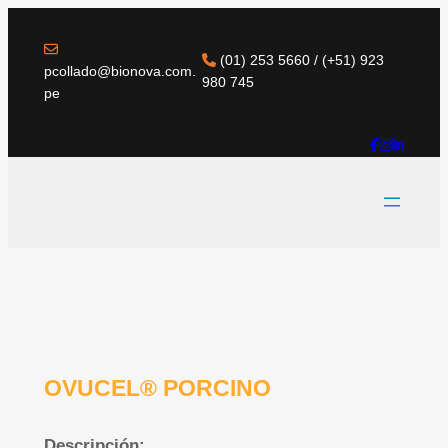
(01) 253 5660 / (+51) 923
pcollado@bionova.com.
980 745
pe
OVUCEL® PORCINO
Descripción: