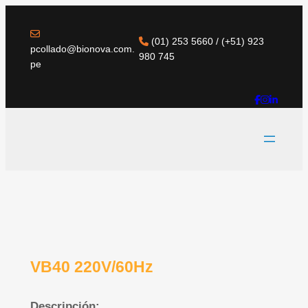
(01) 253 5660 / (+51) 923
pcollado@bionova.com.
980 745
pe
VB40 220V/60Hz
Descripción: