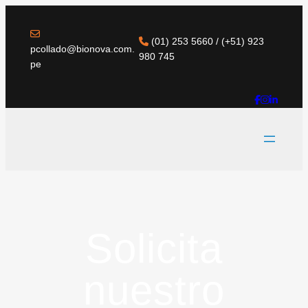
(01) 253 5660 / (+51) 923
pcollado@bionova.com.
980 745
pe
Solicita
nuestro